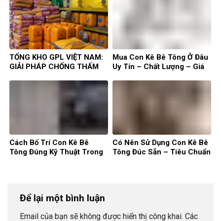
TỔNG KHO GPL VIỆT NAM:
Mua Con Kê Bê Tông Ở Đâu
GIẢI PHÁP CHỐNG THẤM
Uy Tín – Chất Lượng – Giá
VÀ PHỤ GIA XÂY DỰNG
Rẻ?
TOÀN DIỆN TẠI NGHỆ AN
Cách Bố Trí Con Kê Bê
Có Nên Sử Dụng Con Kê Bê
Tông Đúng Kỹ Thuật Trong
Tông Đúc Sẵn – Tiêu Chuẩn
Xây Dựng
Của Con Kê
Để lại một bình luận
Email của bạn sẽ không được hiển thị công khai.
Các