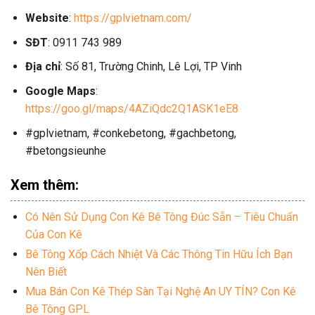
Website
:
https://gplvietnam.com/
SĐT
: 0911 743 989
Địa chỉ
: Số 81, Trường Chinh, Lê Lợi, TP Vinh
Google Maps
:
https://goo.gl/maps/4AZiQdc2Q1ASK1eE8
#gplvietnam, #conkebetong, #gachbetong,
#betongsieunhe
Xem thêm:
Có Nên Sử Dụng Con Kê Bê Tông Đúc Sẵn – Tiêu Chuẩn
Của Con Kê
Bê Tông Xốp Cách Nhiệt Và Các Thông Tin Hữu Ích Bạn
Nên Biết
Mua Bán Con Kê Thép Sàn Tại Nghệ An UY TÍN? Con Kê
Bê Tông GPL